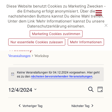
Diese Website benutzt Cookies zu Marketing Zwecken -
die Erhebung erfolgt anonymisiert. Über die
nachstehenden Buttons kannst Du deine Wahl treffen.
Unter dem Link 'Mehr Informationen' kannst Du unsere
Datenschutzerklärung einsehen.
Marketing Cookies zustimmen
Nur essentielle Cookies zulassen
Mehr Informationen
Workshop
Veranstaltungen
Workshop
Veranstaltungen
für
Keine Veranstaltungen für 04.12.2024 vorgesehen. Hier geht
04.12.2024
Hinweis
es zu den
nächsten bevorstehenden Veranstaltungen
.
Veranstaltungen
Veransta
12/4/2024
Suche
Suche
Ansichte
Tag
und
Navigat
Datum
Ansichten,
wählen.
Navigation
Vorheriger Tag
Nächster Tag