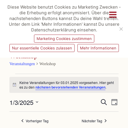
Diese Website benutzt Cookies zu Marketing Zwecken -
die Erhebung erfolgt anonymisiert. Über die
nachstehenden Buttons kannst Du deine Wahl treffen.
Unter dem Link 'Mehr Informationen' kannst Du unsere
Datenschutzerklärung einsehen.
Marketing Cookies zustimmen
Nur essentielle Cookies zulassen
Mehr Informationen
Workshop
Veranstaltungen
Workshop
Veranstaltungen
für
Keine Veranstaltungen für 03.01.2025 vorgesehen. Hier geht
03.01.2025
Hinweis
es zu den
nächsten bevorstehenden Veranstaltungen
.
Veranstaltungen
Veransta
1/3/2025
Suche
Suche
Ansichte
Tag
und
Navigat
Datum
Ansichten,
wählen.
Navigation
Vorheriger Tag
Nächster Tag