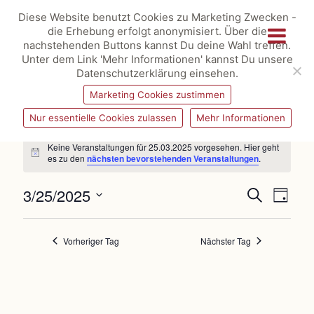
Diese Website benutzt Cookies zu Marketing Zwecken -
die Erhebung erfolgt anonymisiert. Über die
nachstehenden Buttons kannst Du deine Wahl treffen.
Unter dem Link 'Mehr Informationen' kannst Du unsere
Datenschutzerklärung einsehen.
Marketing Cookies zustimmen
Nur essentielle Cookies zulassen
Mehr Informationen
Veranstaltungen
für
Keine Veranstaltungen für 25.03.2025 vorgesehen. Hier geht
25.03.2025
Hinweis
es zu den
nächsten bevorstehenden Veranstaltungen
.
Veranstaltungen
Veransta
3/25/2025
Suche
Suche
Ansichte
Tag
und
Navigat
Datum
Ansichten,
wählen.
Navigation
Vorheriger Tag
Nächster Tag