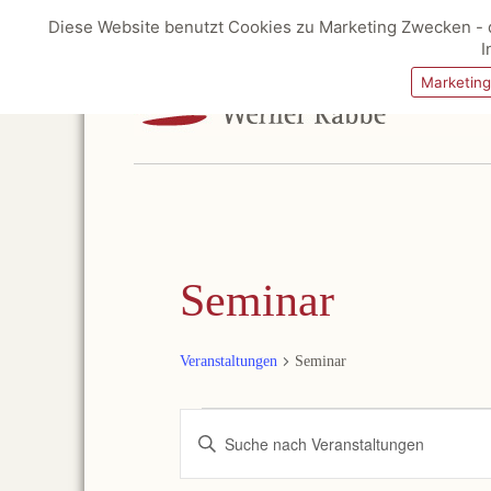
Diese Website benutzt Cookies zu Marketing Zwecken - d
I
Marketin
Seminar
Veranstaltungen
Seminar
Veranstaltungen
Veranstaltungen
Suche
Bitte
und
Schlüsselwort
Ansichten,
eingeben.
Navigation
Suche
nach