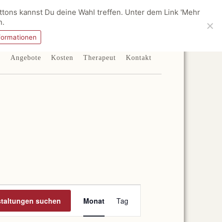
tons kannst Du deine Wahl treffen. Unter dem Link 'Mehr
n.
formationen
e
Angebote
Kosten
Therapeut
Kontakt
Veranstaltung
Ansichten-
staltungen suchen
Monat
Tag
Navigation