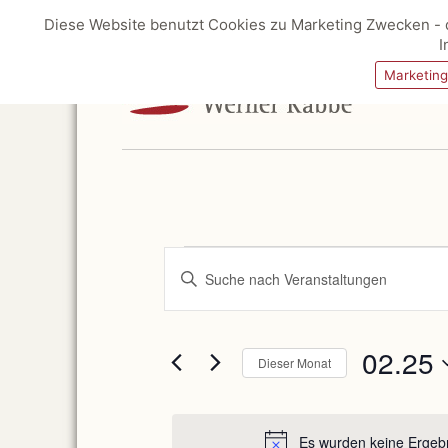
Diese Website benutzt Cookies zu Marketing Zwecken - d
I
Marketin
Veranstaltungen
Veranstaltungen
Suche
Bitte
und
Schlüsselwort
Ansichten,
eingeben.
Navigation
Suche
nach
Veranstaltungen
Schlüsselwort.
02.25
Dieser Monat
Datum
wählen.
Es wurden keine Ergebn