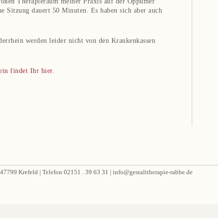
großen Therapieraum meiner Praxis auf der Oppumer
che Sitzung dauert 50 Minuten. Es haben sich aber auch
derrhein werden leider nicht von den Krankenkassen
n findet Ihr hier.
| 47799 Krefeld | Telefon 02151 . 39 63 31 | info@gestalttherapie-rabbe.de